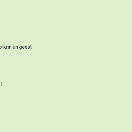
i
o krin un geest
!