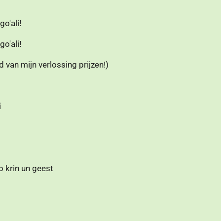
o'ali!
o'ali!
 van mijn verlossing prijzen!)
i
o krin un geest