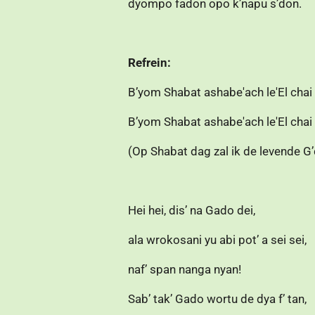
dyompo fadon opo k’napu s’don.
Refrein:
B’yom Shabat ashabe'ach le'El chai g
B’yom Shabat ashabe'ach le'El chai g
(Op Shabat dag zal ik de levende G’d
Hei hei, dis’ na Gado dei,
ala wrokosani yu abi pot’ a sei sei,
naf’ span nanga nyan!
Sab’ tak’ Gado wortu de dya f’ tan,