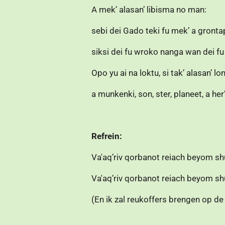
A mek’ alasan’ libisma no man:
sebi dei Gado teki fu mek’ a gronta
siksi dei fu wroko nanga wan dei fu
Opo yu ai na loktu, si tak’ alasan’ lon
a munkenki, son, ster, planeet, a her
Refrein:
Va'aq’riv qorbanot reiach beyom shu
Va'aq’riv qorbanot reiach beyom shu
(En ik zal reukoffers brengen op de