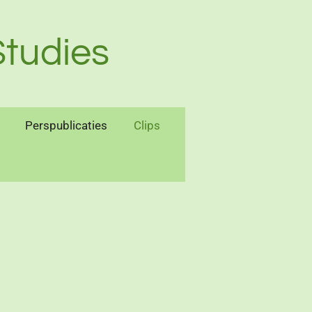
tudies
Perspublicaties
Clips