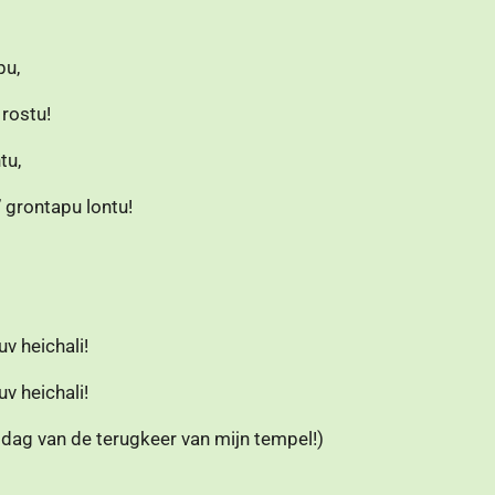
pu,
 rostu!
tu,
’ grontapu lontu!
v heichali!
v heichali!
 dag van de terugkeer van mijn tempel!)