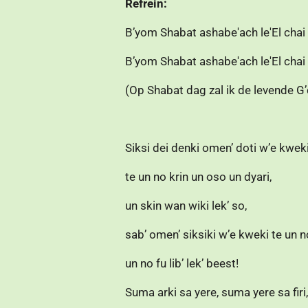
Refrein:
B’yom Shabat ashabe'ach le'El chai g
B’yom Shabat ashabe'ach le'El chai g
(Op Shabat dag zal ik de levende G’d
Siksi dei denki omen’ doti w’e kwek
te un no krin un oso un dyari,
un skin wan wiki lek’ so,
sab’ omen’ siksiki w’e kweki te un n
un no fu lib’ lek’ beest!
Suma arki sa yere, suma yere sa firi,