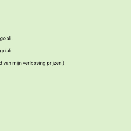
o'ali!
o'ali!
 van mijn verlossing prijzen!)